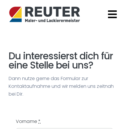
Zum
Inhalt
Tog
springen
Navi
Home
Du interessierst dich für
Innenbereich
eine Stelle bei uns?
Außenbereich
Dann nutze gerne das Formular zur
Kontaktaufnahme und wir melden uns zeitnah
bei Dir.
Farbberatung
Über uns
Vorname
*